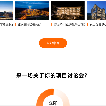
张家界阿巴砦民宿
梦·非遗度假酒店
汐之屿·日落海景半山花园Vila·设计师
黄山优昙
全部案例
来一场关于你的项目讨论会？
立即