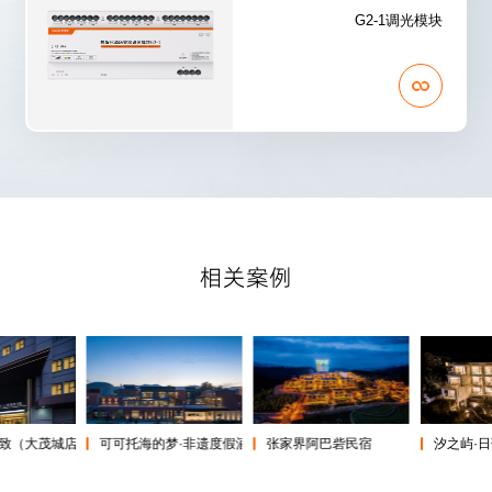
G2-1调光模块
相关案例
张家界阿巴砦民宿
（大茂城店）
可可托海的梦·非遗度假酒店
汐之屿·日落