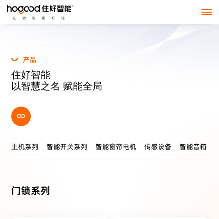
产
品
住
好
智
能
以
智
慧
之
名
赋
能
全
局
主机系列
智能开关系列
智能窗帘电机
传感设备
智能音箱
门锁系列