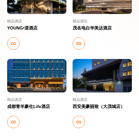
精品酒店
精品酒店
YOUNG•漾酒店
茂名电白华美达酒店
提交留言
精品酒店
精品酒店
成都青羊豪生Life酒店
西安美豪丽致（大茂城店）