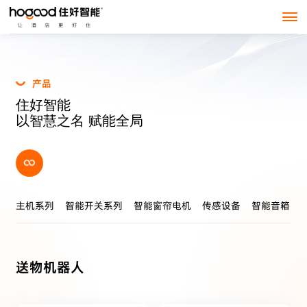
产
品
住
好
智
能
以
智
慧
之
名
赋
能
全
局
主机系列
智能开关系列
智能窗帘电机
传感设备
智能音箱
送物机器人