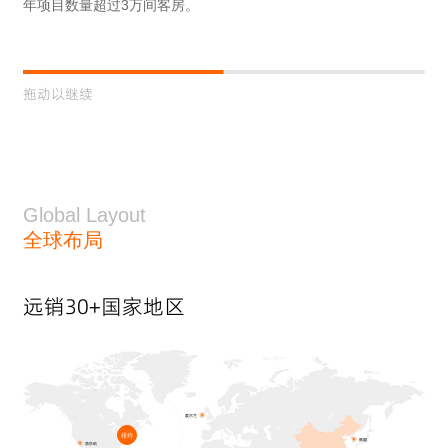
年项目数量超过3万间客房。
全
拖动以继续
Global Layout
全球布局
远销30+国家地区
爱尔兰
纽约
韩国
洛杉矶