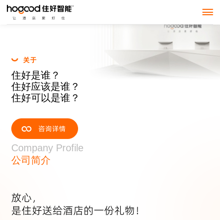
关
于
住
好
是
谁
？
住
好
应
该
是
谁
？
住
好
可
以
是
谁
？
咨询详情
Company Profile
公司简介
放心，
是住好送给酒店的一份礼物！