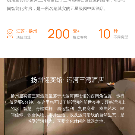
扬州迎宾馆·运河三湾酒店位于三湾湿地公园景区内西南，有245
间智能化客房，是一所名副其实的五星级园中园酒店。
200
10
种+
江苏 · 扬州
套+
不同房型
项目地址
独立客房
扬州迎宾馆· 运河三湾酒店
扬州迎宾馆三湾酒店坐落于大运河博物馆的西南角位置，步行
仅需要5分钟。在这里您可以了解运河的前世今生，领略运河上
的水工智慧、舟船式样、漕运盐利、贸易商业、戏曲艺术、民
间信仰、饮食风物、市井生活，以及运河沿线的自然生态，是
感受运河魅力、享受文化休闲的优选之地。