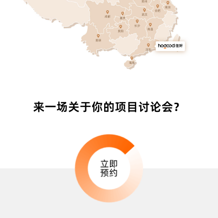
400-998-3651
400-998-3651
郑州
南京
地址：海南海口龙华区 海南三亚吉阳区
400-998-3651
合肥
武汉
成都
重庆
长沙
南昌
贵阳
400-998-3651
昆明
深圳
海南
来一场关于你的项目讨论会？
立即
预约