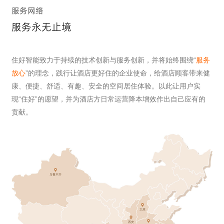
服务网络
服务永无止境
住好智能致力于持续的技术创新与服务创新，并将始终围绕“
服务
放心
”的理念，践行让酒店更好住的企业使命，给酒店顾客带来健
康、便捷、舒适、有趣、安全的空间居住体验。以此让用户实
现“住好”的愿望，并为酒店方日常运营降本增效作出自己应有的
贡献。
太原
地址：山西省太原市小店区龙城大街
西安
郑州
南京
地址：西安市雁塔区高新四路9号居然
合肥
地址：河南省信阳市平桥区龙飞山办事
武汉
乌鲁木齐
成都
之家
重庆
地址：江苏省南京市秦淮区中山东路
400-998-3651
处南京大道
地址：安徽省合肥市蜀山区宿松路与繁
乌鲁木齐
长沙
地址：西安市雁塔区高新四路9号居然
地址：四川成都锦江区
南昌
地址：西安市雁塔区高新四路9号居然
华大道
贵阳
400-998-3651
之家
400-998-3651
地址：新疆维吾尔自治区伊犁哈萨克自
地址：西安市雁塔区高新四路9号居然
之家
昆明
地址：西安市雁塔区高新四路9号居然
400-998-3651
地址：西安市雁塔区高新四路9号居然
治州伊宁市边境经济合作区
400-998-3651
之家
400-998-3651
之家
太原
400-998-3651
之家
地址：昆明片区经开区阿拉街道
400-998-3651
400-998-3651
400-998-3651
西安
海南