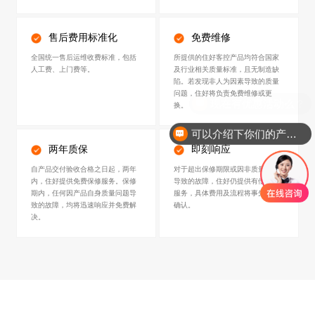
00
01
售后费用标准化
免费维修
全国统一售后运维收费标准，包括
所提供的住好客控产品均符合国家
人工费、上门费等。
及行业相关质量标准，且无制造缺
陷。若发现非人为因素导致的质量
02
03
问题，住好将负责免费维修或更
换。
可以介绍下你们的产品么？
两年质保
即刻响应
自产品交付验收合格之日起，两年
对于超出保修期限或因非质量因素
内，住好提供免费保修服务。保修
导致的故障，住好仍提供有偿维修
期内，任何因产品自身质量问题导
服务，具体费用及流程将事先沟通
04
05
致的故障，均将迅速响应并免费解
确认。
决。