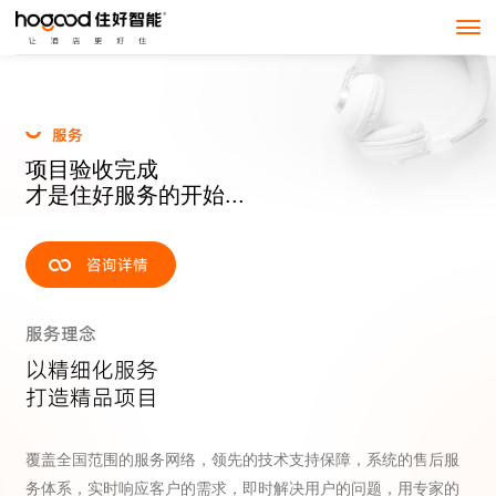
服
务
项
目
验
收
完
成
才
是
住
好
服
务
的
开
始
.
.
.
咨询详情
服务理念
以精细化服务
打造精品项目
覆盖全国范围的服务网络，领先的技术支持保障，系统的售后服
务体系，实时响应客户的需求，即时解决用户的问题，用专家的