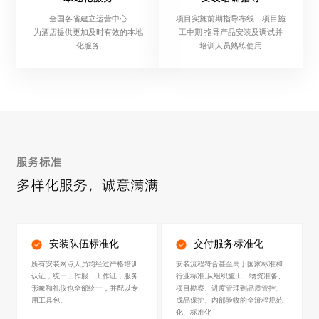
全国各省建立运营中心
项目实施前期指导布线，项目施
为酒店提供更加及时有效的本地
工中期 指导产品安装及调试并
化服务
培训人员熟练使用
服务标准
多样化服务，诚意满满
安装队伍标准化
交付服务标准化
所有安装网点人员均经过严格培训
安装流程符合甚至高于国家标准和
认证，统一工作服、工作证，服务
行业标准,从组织施工、物资准备、
形象和礼仪也全部统一，并配以专
项目勘察、进度管理到品质管控、
用工具包。
成品保护、内部验收的全流程规范
化、标准化